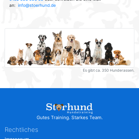
an:
info@stoerhund.de
Es gibt ca. 350 Hunderassen.
Gutes Training. Starkes Team.
Rechtliches