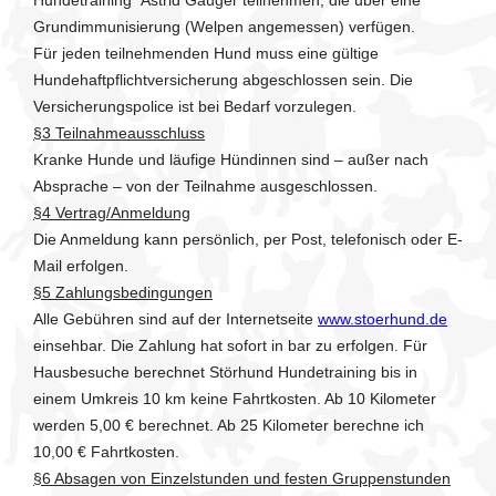
Hundetraining Astrid Gauger teilnehmen, die über eine
Grundimmunisierung (Welpen angemessen) verfügen.
Für jeden teilnehmenden Hund muss eine gültige
Hundehaftpflichtversicherung abgeschlossen sein. Die
Versicherungspolice ist bei Bedarf vorzulegen.
§3 Teilnahmeausschluss
Kranke Hunde und läufige Hündinnen sind – außer nach
Absprache – von der Teilnahme ausgeschlossen.
§4 Vertrag/Anmeldung
Die Anmeldung kann persönlich, per Post, telefonisch oder E-
Mail erfolgen.
§5 Zahlungsbedingungen
Alle Gebühren sind auf der Internetseite
www.stoerhund.de
einsehbar. Die Zahlung hat sofort in bar zu erfolgen. Für
Hausbesuche berechnet Störhund Hundetraining bis in
einem Umkreis 10 km keine Fahrtkosten. Ab 10 Kilometer
werden 5,00 € berechnet. Ab 25 Kilometer berechne ich
10,00 € Fahrtkosten.
§6 Absagen von Einzelstunden und festen Gruppenstunden